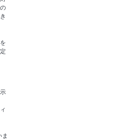
の
き
を
定
示
ィ
いま