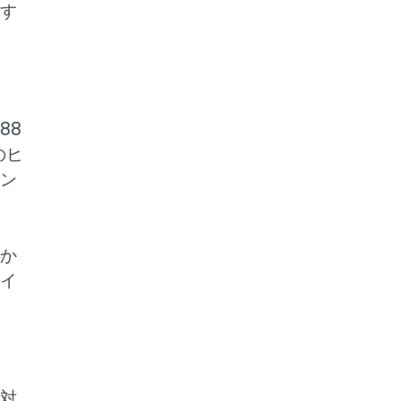
す
88
のヒ
ン
か
イ
対