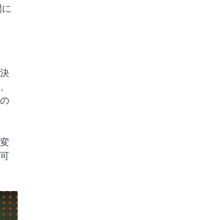
間に
決
、
の
変
可