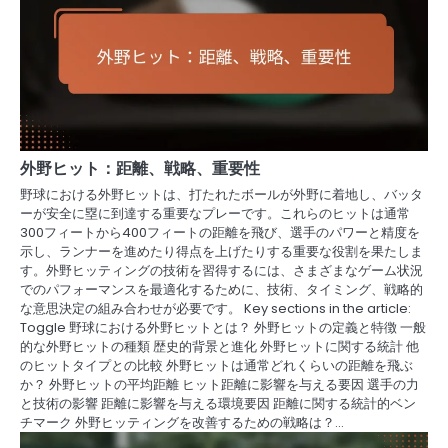
外野ヒット：距離、戦略、重要性
野球における外野ヒットは、打たれたボールが外野に着地し、バッタ
ーが安全に塁に到達する重要なプレーです。これらのヒットは通常
300フィートから400フィートの距離を飛び、選手のパワーと精度を
示し、ランナーを進めたり得点を上げたりする重要な役割を果たしま
す。外野ヒッティングの技術を習得するには、さまざまなゲーム状況
でのパフォーマンスを最適化するために、技術、タイミング、戦略的
な意思決定の組み合わせが必要です。 Key sections in the article:
Toggle 野球における外野ヒットとは？ 外野ヒットの定義と特徴 一般
的な外野ヒットの種類 歴史的背景と進化 外野ヒットに関する統計 他
のヒットタイプとの比較 外野ヒットは通常どれくらいの距離を飛ぶ
か？ 外野ヒットの平均距離 ヒット距離に影響を与える要因 選手の力
と技術の影響 距離に影響を与える環境要因 距離に関する統計的ベン
チマーク 外野ヒッティングを改善するための戦略は？…